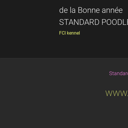
de la Bonne année
STANDARD POODL
FCI kennel
Standar
www.p