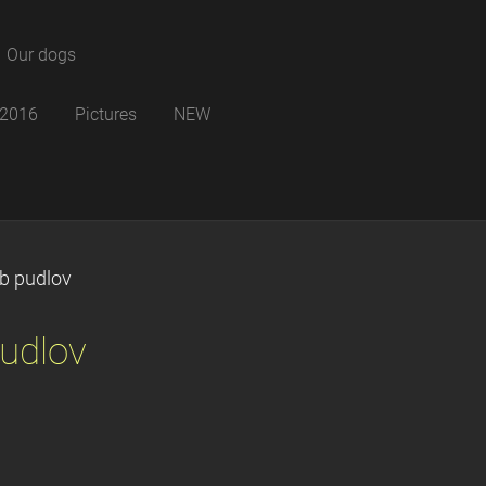
Our dogs
B 2016
Pictures
NEW
b pudlov
udlov